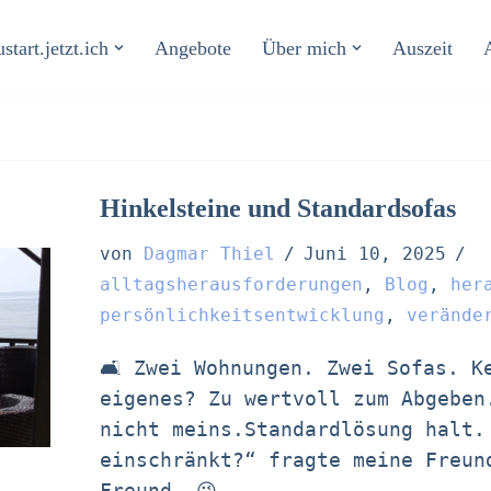
start.jetzt.ich
Angebote
Über mich
Auszeit
Hinkelsteine und Standardsofas
von
Dagmar Thiel
Juni 10, 2025
alltagsherausforderungen
,
Blog
,
her
persönlichkeitsentwicklung
,
verände
🛋️ Zwei Wohnungen. Zwei Sofas. K
eigenes? Zu wertvoll zum Abgeben
nicht meins.Standardlösung halt. 
einschränkt?“ fragte meine Freun
Freund. 😉…