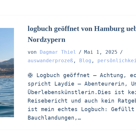
logbuch geöffnet von Hamburg ue
Nordzypern
von
Dagmar Thiel
Mai 1, 2025
auswanderprozeß
,
Blog
,
persönlichke
🛟 Logbuch geöffnet – Achtung, e
spricht Laydie – Abenteurerin, U
Überlebenskünstlerin.Dies ist ke
Reisebericht und auch kein Ratge
ist mein echtes Logbuch: Gefüllt
Bauchlandungen,…