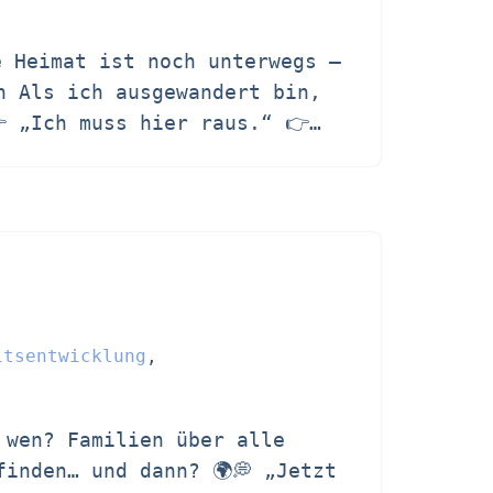
e Heimat ist noch unterwegs –
h Als ich ausgewandert bin,
👉 „Ich muss hier raus.“ 👉…
itsentwicklung
,
 wen? Familien über alle
finden… und dann? 🌍💭 „Jetzt