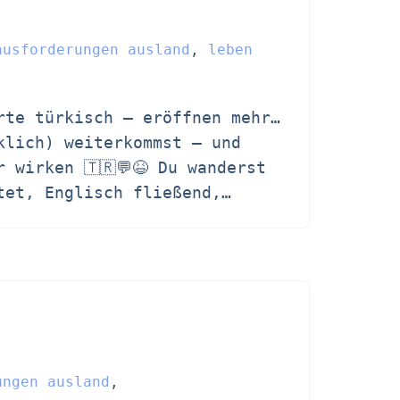
ausforderungen ausland
,
leben
rte türkisch – eröffnen mehr…
klich) weiterkommst – und
 wirken 🇹🇷💬😆 Du wanderst
itet, Englisch fließend,…
ungen ausland
,