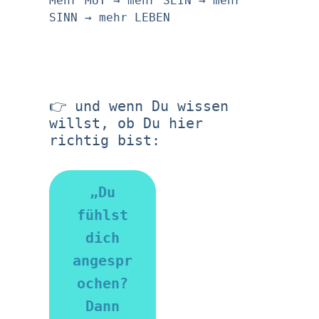
Mehr MUT → mehr SEIN → mehr
SINN → mehr LEBEN
👉 und wenn Du wissen
willst, ob Du hier
richtig bist:
„Du
fühlst
dich
angespr
ochen?
Dann