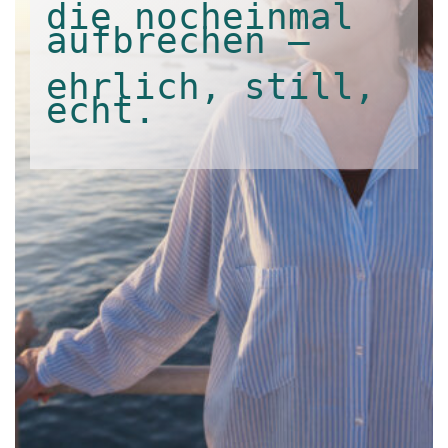
die nocheinmal
aufbrechen –
ehrlich, still,
echt.