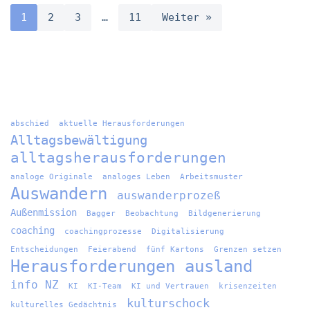
1
2
3
…
11
Weiter »
abschied
aktuelle Herausforderungen
Alltagsbewältigung
alltagsherausforderungen
analoge Originale
analoges Leben
Arbeitsmuster
Auswandern
auswanderprozeß
Außenmission
Bagger
Beobachtung
Bildgenerierung
coaching
coachingprozesse
Digitalisierung
Entscheidungen
Feierabend
fünf Kartons
Grenzen setzen
Herausforderungen ausland
info NZ
KI
KI-Team
KI und Vertrauen
krisenzeiten
kulturschock
kulturelles Gedächtnis