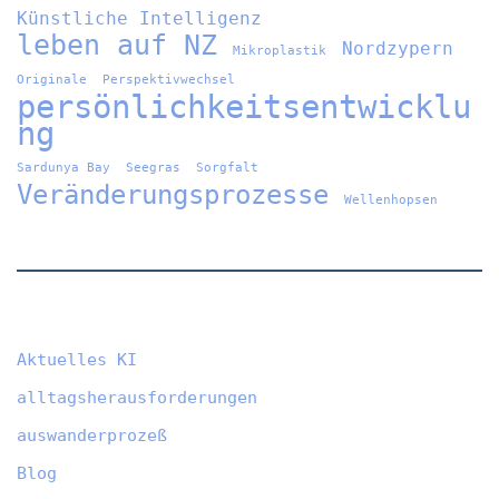
Künstliche Intelligenz
leben auf NZ
Nordzypern
Mikroplastik
Originale
Perspektivwechsel
persönlichkeitsentwicklu
ng
Sardunya Bay
Seegras
Sorgfalt
Veränderungsprozesse
Wellenhopsen
Aktuelles KI
alltagsherausforderungen
auswanderprozeß
Blog