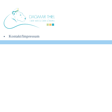
Kontakt/Impressum
Gönne Dir Dein
Geschenk
Unterstützung für
gelungene
Veränderungsproesse
Trage Deine eMail-
Adresse ein und Du
wirst automatisch
zu Deinem
gewünschten