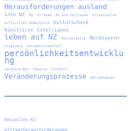
Herausforderungen ausland
info NZ
KI
KI-Team
KI und Vertrauen
krisenzeiten
kulturschock
kulturelles Gedächtnis
Künstliche Intelligenz
leben auf NZ
Nordzypern
Mikroplastik
Originale
Perspektivwechsel
persönlichkeitsentwicklu
ng
Sardunya Bay
Seegras
Sorgfalt
Veränderungsprozesse
Wellenhopsen
Aktuelles KI
alltagsherausforderungen