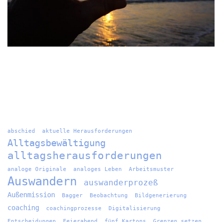
abschied
aktuelle Herausforderungen
Alltagsbewältigung
alltagsherausforderungen
analoge Originale
analoges Leben
Arbeitsmuster
Auswandern
auswanderprozeß
Außenmission
Bagger
Beobachtung
Bildgenerierung
coaching
coachingprozesse
Digitalisierung
Entscheidungen
Feierabend
fünf Kartons
Grenzen setzen