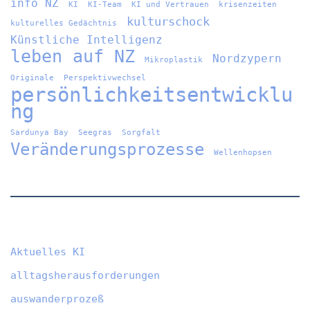
info NZ
KI
KI-Team
KI und Vertrauen
krisenzeiten
kulturschock
kulturelles Gedächtnis
Künstliche Intelligenz
leben auf NZ
Nordzypern
Mikroplastik
Originale
Perspektivwechsel
persönlichkeitsentwicklu
ng
Sardunya Bay
Seegras
Sorgfalt
Veränderungsprozesse
Wellenhopsen
Aktuelles KI
alltagsherausforderungen
auswanderprozeß