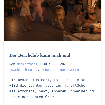
Der Beachclub kann mich mal
von
dagmarthiel
Juli 20, 2026
coachingimpulse
,
leben auf nordzypern
Die Beach-Club-Party fällt aus. Also
wird die Dachterrasse zur Tanzfläche –
mit Afrobeat, Sekt, innerem Schweinehund
und einer bunten Crew.