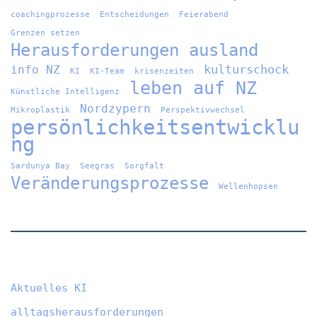
coachingprozesse
Entscheidungen
Feierabend
Grenzen setzen
Herausforderungen ausland
kulturschock
info NZ
KI
KI-Team
krisenzeiten
leben auf NZ
Künstliche Intelligenz
Nordzypern
Mikroplastik
Perspektivwechsel
persönlichkeitsentwicklu
ng
Sardunya Bay
Seegras
Sorgfalt
Veränderungsprozesse
Wellenhopsen
Aktuelles KI
alltagsherausforderungen