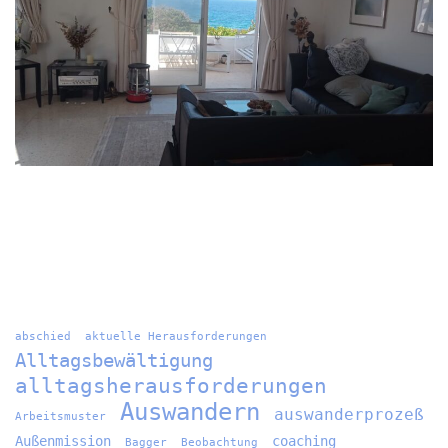
abschied
aktuelle Herausforderungen
Alltagsbewältigung
alltagsherausforderungen
Auswandern
auswanderprozeß
Arbeitsmuster
Außenmission
coaching
Bagger
Beobachtung