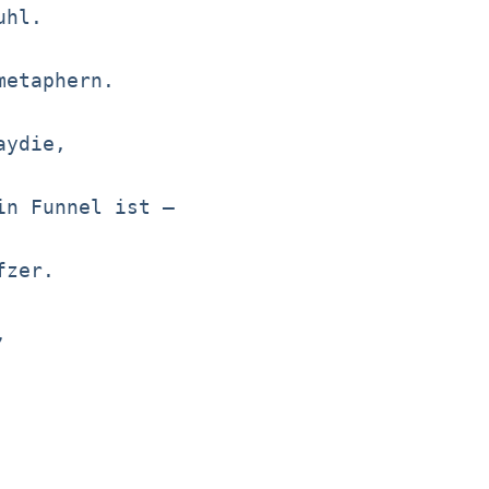
uhl.
metaphern.
aydie,
in Funnel ist –
fzer.
,