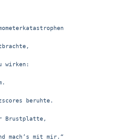
mometerkatastrophen
tbrachte,
u wirken:
m.
zscores beruhte.
r Brustplatte,
nd mach’s mit mir.“