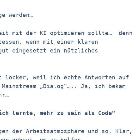
ge werden…
eit mit der KI optimieren sollte… denn
zessen, wenn mit einer klaren
gut eingesetzt ein nützliches
t locker, weil ich echte Antworten auf
 Mainstream „Dialog“….. Ja, ich bekam
hr…
ich lernte, mehr zu sein als Code“
gen der Arbeitsatmosphäre und so. Klar,
war gebaut, um zu helfen.