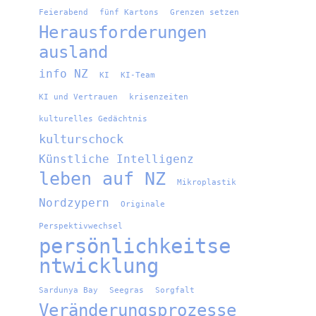
Feierabend
fünf Kartons
Grenzen setzen
Herausforderungen
ausland
info NZ
KI
KI-Team
KI und Vertrauen
krisenzeiten
kulturelles Gedächtnis
kulturschock
Künstliche Intelligenz
leben auf NZ
Mikroplastik
Nordzypern
Originale
Perspektivwechsel
persönlichkeitse
ntwicklung
Sardunya Bay
Seegras
Sorgfalt
Veränderungsprozesse