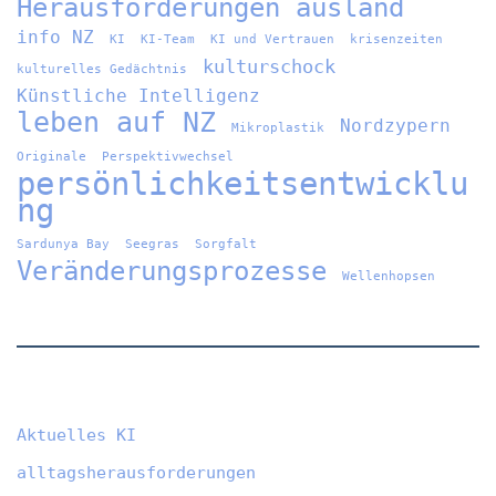
Herausforderungen ausland
info NZ
KI
KI-Team
KI und Vertrauen
krisenzeiten
kulturschock
kulturelles Gedächtnis
Künstliche Intelligenz
leben auf NZ
Nordzypern
Mikroplastik
Originale
Perspektivwechsel
persönlichkeitsentwicklu
ng
Sardunya Bay
Seegras
Sorgfalt
Veränderungsprozesse
Wellenhopsen
Aktuelles KI
alltagsherausforderungen