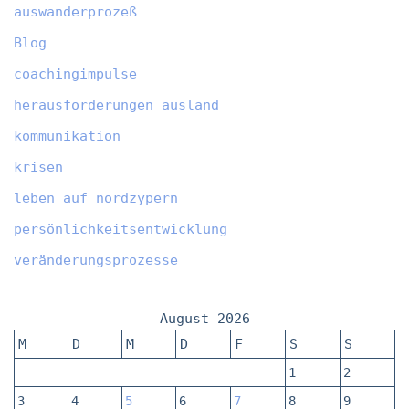
auswanderprozeß
Blog
coachingimpulse
herausforderungen ausland
kommunikation
krisen
leben auf nordzypern
persönlichkeitsentwicklung
veränderungsprozesse
August 2026
M
D
M
D
F
S
S
1
2
3
4
5
6
7
8
9