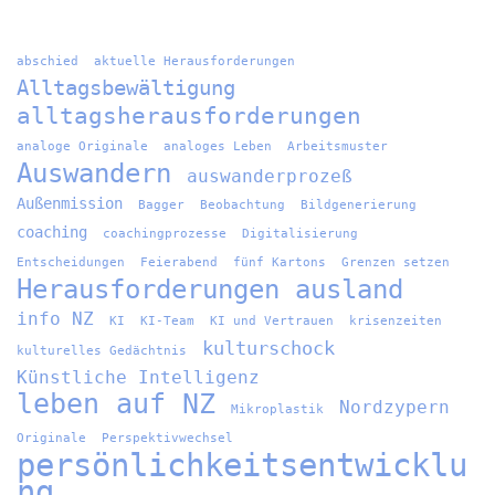
abschied
aktuelle Herausforderungen
Alltagsbewältigung
alltagsherausforderungen
analoge Originale
analoges Leben
Arbeitsmuster
Auswandern
auswanderprozeß
Außenmission
Bagger
Beobachtung
Bildgenerierung
coaching
coachingprozesse
Digitalisierung
Entscheidungen
Feierabend
fünf Kartons
Grenzen setzen
Herausforderungen ausland
info NZ
KI
KI-Team
KI und Vertrauen
krisenzeiten
kulturschock
kulturelles Gedächtnis
Künstliche Intelligenz
leben auf NZ
Nordzypern
Mikroplastik
Originale
Perspektivwechsel
persönlichkeitsentwicklu
ng