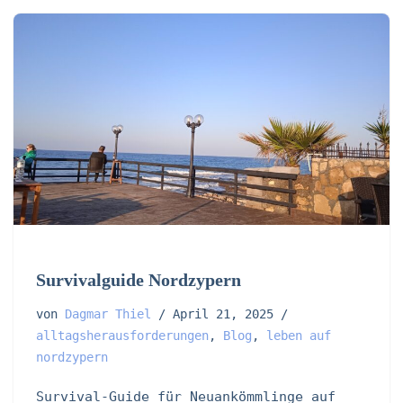
Survivalguide Nordzypern
von
Dagmar Thiel
April 21, 2025
alltagsherausforderungen
,
Blog
,
leben auf
nordzypern
Survival-Guide für Neuankömmlinge auf