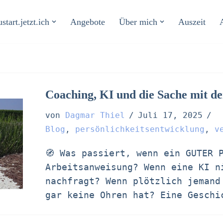
start.jetzt.ich
Angebote
Über mich
Auszeit
Coaching, KI und die Sache mit d
von
Dagmar Thiel
Juli 17, 2025
Blog
,
persönlichkeitsentwicklung
,
v
🧭 Was passiert, wenn ein GUTER 
Arbeitsanweisung? Wenn eine KI n
nachfragt? Wenn plötzlich jemand
gar keine Ohren hat? Eine Gesch