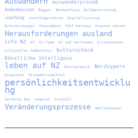
Auswandern
auswanderprozeß
Außenmission
Bagger
Beobachtung
Bildgenerierung
coaching
coachingprozesse
Digitalisierung
Entscheidungen
Feierabend
fünf Kartons
Grenzen setzen
Herausforderungen ausland
info NZ
KI
KI-Team
KI und Vertrauen
krisenzeiten
kulturschock
kulturelles Gedächtnis
Künstliche Intelligenz
leben auf NZ
Nordzypern
Mikroplastik
Originale
Perspektivwechsel
persönlichkeitsentwicklu
ng
Sardunya Bay
Seegras
Sorgfalt
Veränderungsprozesse
Wellenhopsen