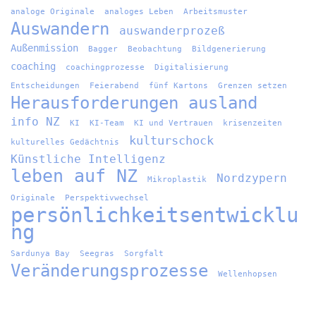
analoge Originale
analoges Leben
Arbeitsmuster
Auswandern
auswanderprozeß
Außenmission
Bagger
Beobachtung
Bildgenerierung
coaching
coachingprozesse
Digitalisierung
Entscheidungen
Feierabend
fünf Kartons
Grenzen setzen
Herausforderungen ausland
info NZ
KI
KI-Team
KI und Vertrauen
krisenzeiten
kulturschock
kulturelles Gedächtnis
Künstliche Intelligenz
leben auf NZ
Nordzypern
Mikroplastik
Originale
Perspektivwechsel
persönlichkeitsentwicklu
ng
Sardunya Bay
Seegras
Sorgfalt
Veränderungsprozesse
Wellenhopsen