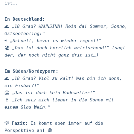
ist….
In Deutschland:
🌊
„18 Grad? WAHNSINN! Rein da! Sommer, Sonne,
Ostseefeeling!“
☀️
„Schnell, bevor es wieder regnet!“
🏖️
„Das ist doch herrlich erfrischend!“ (sagt
der, der noch nicht ganz drin ist…)
Im Süden/Nordzypern:
🌊
„18 Grad? Viel zu kalt! Was bin ich denn,
ein Eisbär?!“
🥶
„Das ist doch kein Badewetter!“
🍷
„Ich setz mich lieber in die Sonne mit
einem Glas Wein.“
💡
Fazit:
Es kommt eben immer auf die
Perspektive an! 😆