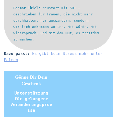
Dagmar Thiel:
Neustart mit 50+ –
geschrieben für Frauen, die nicht mehr
durchhalten, nur auswandern, sondern
wirklich ankommen wollen. Mit Würde. Mit
Widerspruch. Und mit dem Mut, es trotzdem
zu machen.
Dazu passt:
Es gibt kein Stress mehr unter
Palmen
Gönne Dir Dein
Geschenk
Unterstützung
für gelungene
Veränderungsproe
sse