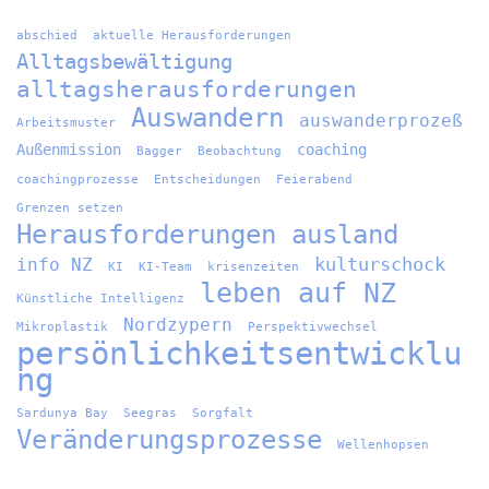
abschied
aktuelle Herausforderungen
Alltagsbewältigung
alltagsherausforderungen
Auswandern
auswanderprozeß
Arbeitsmuster
Außenmission
coaching
Bagger
Beobachtung
coachingprozesse
Entscheidungen
Feierabend
Grenzen setzen
Herausforderungen ausland
kulturschock
info NZ
KI
KI-Team
krisenzeiten
leben auf NZ
Künstliche Intelligenz
Nordzypern
Mikroplastik
Perspektivwechsel
persönlichkeitsentwicklu
ng
Sardunya Bay
Seegras
Sorgfalt
Veränderungsprozesse
Wellenhopsen