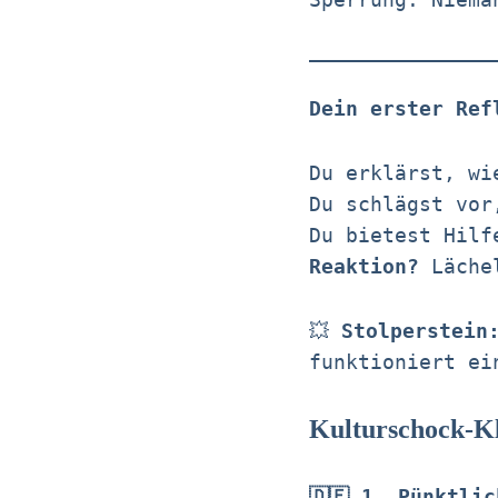
Dein erster Ref
Du erklärst, wi
Du schlägst vor
Du bietest Hilf
Reaktion?
Lächel
💥
Stolperstein
funktioniert ei
Kulturschock-Kl
🇩🇪 1. Pünktli