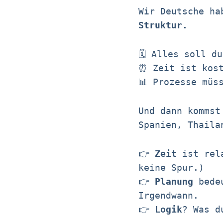
Wir Deutsche ha
Struktur.
🗓️ Alles soll d
⏰ Zeit ist kos
📊 Prozesse müs
Und dann kommst
Spanien, Thaila
👉
Zeit
ist rela
keine Spur.)
👉
Planung
bedeu
Irgendwann.
👉
Logik
? Was d