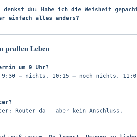
h denkst du: Habe ich die Weisheit gepach
er einfach alles anders?
em prallen Leben
ermin um 9 Uhr?
 9:30 – nichts. 10:15 – noch nichts. 11:0
ter?
ter: Router da – aber kein Anschluss.
and weiß warum.
Du lernst, Umwege zu liebe