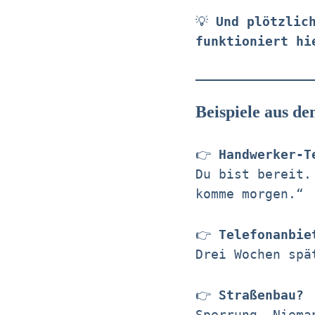
💡
Und plötzlic
funktioniert hi
Beispiele aus d
👉
Handwerker-T
Du bist bereit.
komme morgen.“
👉
Telefonanbie
Drei Wochen spä
👉
Straßenbau?
Sperrung. Niem