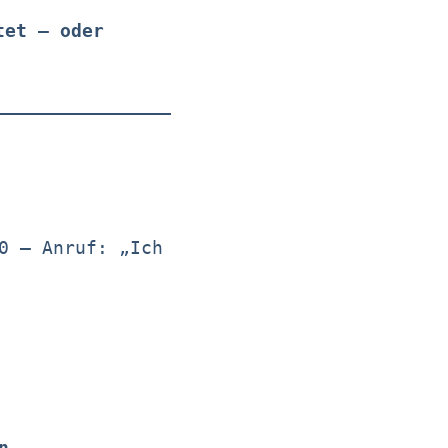
tet – oder
0 – Anruf: „Ich
n.