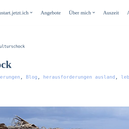
start.jetzt.ich
Angebote
Über mich
Auszeit
ulturschock
ock
erungen
,
Blog
,
herausforderungen ausland
,
le