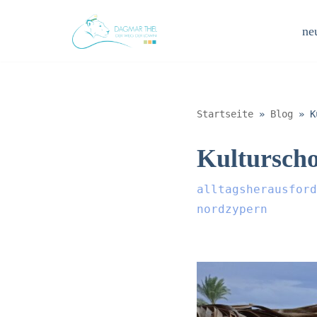
neu
Zum
Inhalt
springen
Startseite
»
Blog
»
K
Kultursch
alltagsherausford
nordzypern