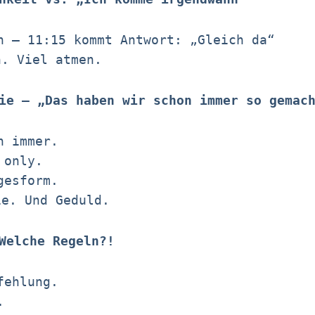
n – 11:15 kommt Antwort: „Gleich da“
n. Viel atmen.
tie – „Das haben wir schon immer so gemac
n immer.
 only.
gesform.
ie. Und Geduld.
 Welche Regeln?!
fehlung.
.