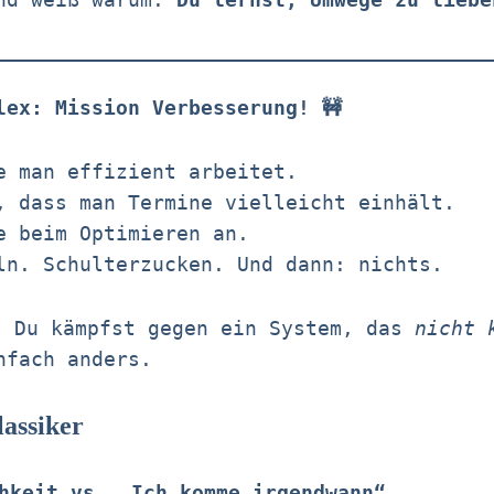
lex: Mission Verbesserung! 🚧
e man effizient arbeitet.
, dass man Termine vielleicht einhält.
e beim Optimieren an.
n. Schulterzucken. Und dann: nichts.
:
Du kämpfst gegen ein System, das
nicht 
nfach anders.
assiker
chkeit vs. „Ich komme irgendwann“