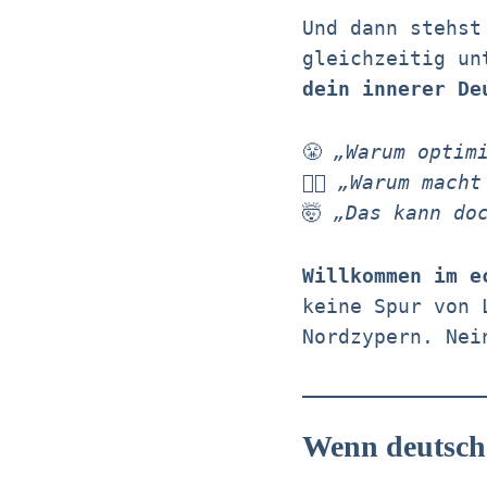
Und dann stehst
gleichzeitig un
dein innerer De
😤
„Warum optim
😵‍💫
„Warum macht
🤯
„Das kann do
Willkommen im e
keine Spur von 
Nordzypern. Ne
Wenn deutsche