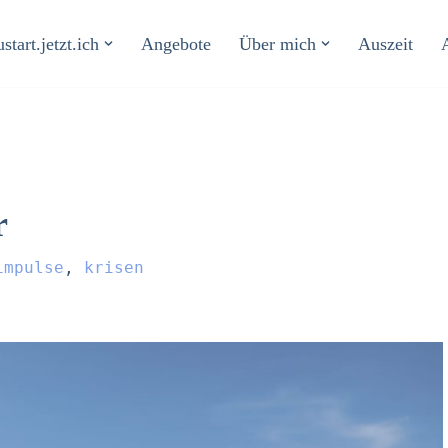
start.jetzt.ich
Angebote
Über mich
Auszeit
r
impulse
,
krisen