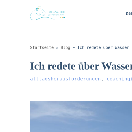
neu
Zum
Inhalt
springen
Startseite
»
Blog
»
Ich redete über Wasser
Ich redete über Wasse
alltagsherausforderungen
,
coaching