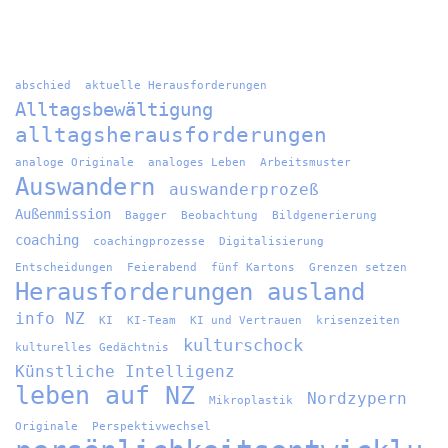
abschied
aktuelle Herausforderungen
Alltagsbewältigung
alltagsherausforderungen
analoge Originale
analoges Leben
Arbeitsmuster
Auswandern
auswanderprozeß
Außenmission
Bagger
Beobachtung
Bildgenerierung
coaching
coachingprozesse
Digitalisierung
Entscheidungen
Feierabend
fünf Kartons
Grenzen setzen
Herausforderungen ausland
info NZ
KI
KI-Team
KI und Vertrauen
krisenzeiten
kulturschock
kulturelles Gedächtnis
Künstliche Intelligenz
leben auf NZ
Nordzypern
Mikroplastik
Originale
Perspektivwechsel