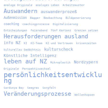
analoge Originale
analoges Leben
Arbeitsmuster
Auswandern
auswanderprozeß
Außenmission
Bagger
Beobachtung
Bildgenerierung
coaching
coachingprozesse
Digitalisierung
Entscheidungen
Feierabend
fünf Kartons
Grenzen setzen
Herausforderungen ausland
info NZ
KI
KI-Team
KI und Vertrauen
krisenzeiten
kulturschock
kulturelles Gedächtnis
Künstliche Intelligenz
leben auf NZ
Nordzypern
Mikroplastik
Originale
Perspektivwechsel
persönlichkeitsentwicklu
ng
Sardunya Bay
Seegras
Sorgfalt
Veränderungsprozesse
Wellenhopsen