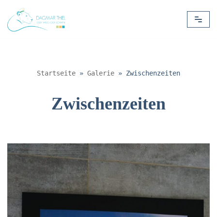
Zum
Inhalt
springen
Startseite
»
Galerie
»
Zwischenzeiten
Zwischenzeiten