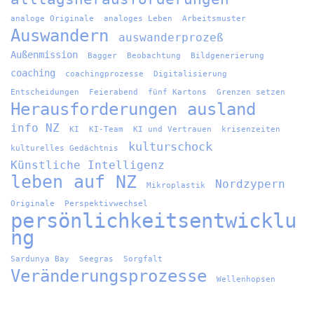
analoge Originale
analoges Leben
Arbeitsmuster
Auswandern
auswanderprozeß
Außenmission
Bagger
Beobachtung
Bildgenerierung
coaching
coachingprozesse
Digitalisierung
Entscheidungen
Feierabend
fünf Kartons
Grenzen setzen
Herausforderungen ausland
info NZ
KI
KI-Team
KI und Vertrauen
krisenzeiten
kulturschock
kulturelles Gedächtnis
Künstliche Intelligenz
leben auf NZ
Nordzypern
Mikroplastik
Originale
Perspektivwechsel
persönlichkeitsentwicklu
ng
Sardunya Bay
Seegras
Sorgfalt
Veränderungsprozesse
Wellenhopsen