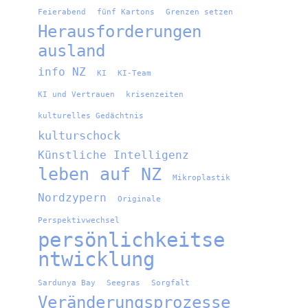
Feierabend
fünf Kartons
Grenzen setzen
Herausforderungen
ausland
info NZ
KI
KI-Team
KI und Vertrauen
krisenzeiten
kulturelles Gedächtnis
kulturschock
Künstliche Intelligenz
leben auf NZ
Mikroplastik
Nordzypern
Originale
Perspektivwechsel
persönlichkeitse
ntwicklung
Sardunya Bay
Seegras
Sorgfalt
Veränderungsprozesse