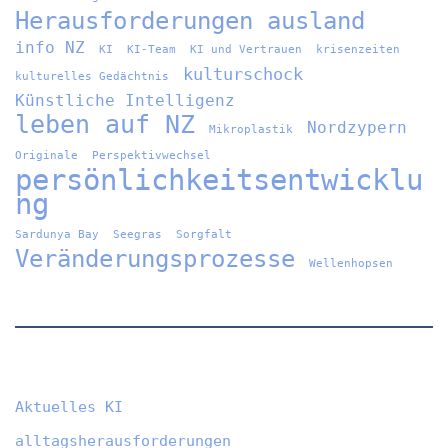
Herausforderungen ausland
info NZ
KI
KI-Team
KI und Vertrauen
krisenzeiten
kulturschock
kulturelles Gedächtnis
Künstliche Intelligenz
leben auf NZ
Nordzypern
Mikroplastik
Originale
Perspektivwechsel
persönlichkeitsentwicklu
ng
Sardunya Bay
Seegras
Sorgfalt
Veränderungsprozesse
Wellenhopsen
Aktuelles KI
alltagsherausforderungen