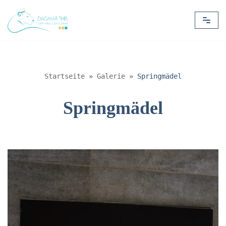
Zum
Inhalt
springen
Startseite
»
Galerie
»
Springmädel
Springmädel