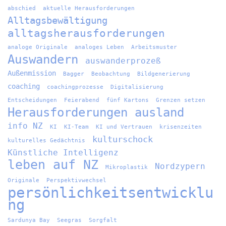
abschied
aktuelle Herausforderungen
Alltagsbewältigung
alltagsherausforderungen
analoge Originale
analoges Leben
Arbeitsmuster
Auswandern
auswanderprozeß
Außenmission
Bagger
Beobachtung
Bildgenerierung
coaching
coachingprozesse
Digitalisierung
Entscheidungen
Feierabend
fünf Kartons
Grenzen setzen
Herausforderungen ausland
info NZ
KI
KI-Team
KI und Vertrauen
krisenzeiten
kulturschock
kulturelles Gedächtnis
Künstliche Intelligenz
leben auf NZ
Nordzypern
Mikroplastik
Originale
Perspektivwechsel
persönlichkeitsentwicklu
ng
Sardunya Bay
Seegras
Sorgfalt