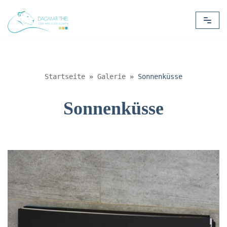
Zum
Inhalt
springen
Startseite
»
Galerie
»
Sonnenküsse
Sonnenküsse