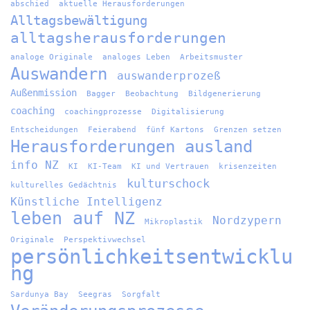
abschied
aktuelle Herausforderungen
Alltagsbewältigung
alltagsherausforderungen
analoge Originale
analoges Leben
Arbeitsmuster
Auswandern
auswanderprozeß
Außenmission
Bagger
Beobachtung
Bildgenerierung
coaching
coachingprozesse
Digitalisierung
Entscheidungen
Feierabend
fünf Kartons
Grenzen setzen
Herausforderungen ausland
info NZ
KI
KI-Team
KI und Vertrauen
krisenzeiten
kulturschock
kulturelles Gedächtnis
Künstliche Intelligenz
leben auf NZ
Nordzypern
Mikroplastik
Originale
Perspektivwechsel
persönlichkeitsentwicklu
ng
Sardunya Bay
Seegras
Sorgfalt